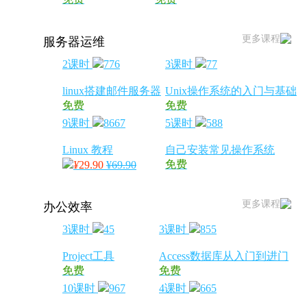
更多课程
服务器运维
2课时
776
3课时
77
linux搭建邮件服务器
Unix操作系统的入门与基础
免费
免费
9课时
8667
5课时
588
Linux 教程
自己安装常见操作系统
免费
¥
29.90
¥69.90
更多课程
办公效率
3课时
45
3课时
855
Project工具
Access数据库从入门到进门
免费
免费
10课时
967
4课时
665