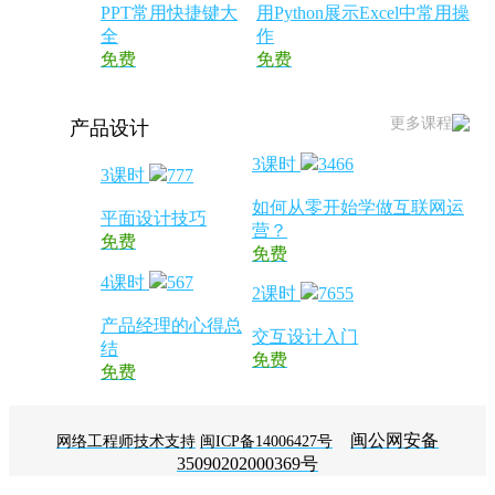
PPT常用快捷键大
用Python展示Excel中常用操
全
作
免费
免费
更多课程
产品设计
3课时
3466
3课时
777
如何从零开始学做互联网运
平面设计技巧
营？
免费
免费
4课时
567
2课时
7655
产品经理的心得总
交互设计入门
结
免费
免费
闽公网安备
网络工程师技术支持
闽ICP备14006427号
35090202000369号