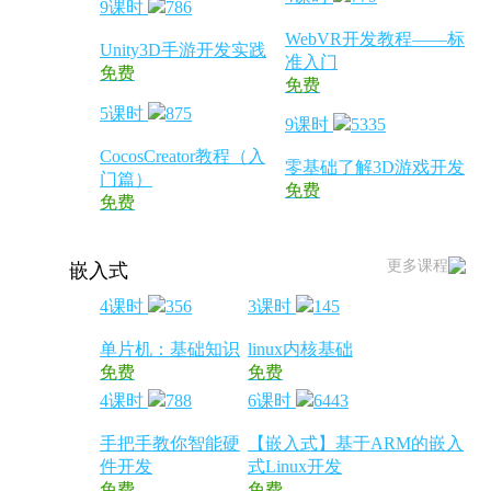
9课时
786
WebVR开发教程——标
Unity3D手游开发实践
准入门
免费
免费
5课时
875
9课时
5335
CocosCreator教程（入
零基础了解3D游戏开发
门篇）
免费
免费
更多课程
嵌入式
4课时
356
3课时
145
单片机：基础知识
linux内核基础
免费
免费
4课时
788
6课时
6443
手把手教你智能硬
【嵌入式】基于ARM的嵌入
件开发
式Linux开发
免费
免费