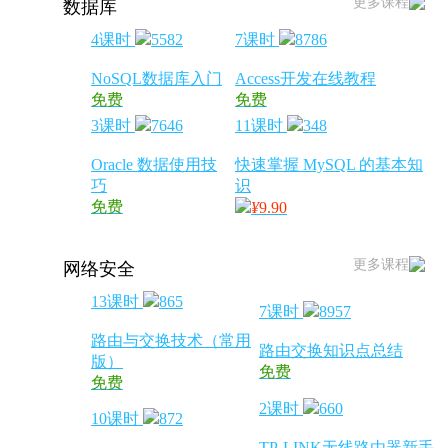
更多课程
数据库
4课时
5582
7课时
8786
NoSQL数据库入门
Access开发在线教程
免费
免费
3课时
7646
11课时
348
Oracle 数据使用技
快速掌握 MySQL 的基本知
巧
识
免费
¥
9.90
更多课程
网络安全
13课时
865
7课时
8957
路由与交换技术（常用
路由交换知识点总结
版）
免费
免费
2课时
660
10课时
872
TP-LINK无线路由器新手