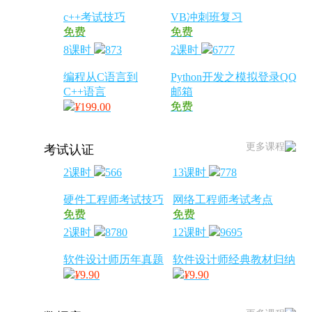
c++考试技巧
VB冲刺班复习
免费
免费
8课时
873
2课时
6777
编程从C语言到
Python开发之模拟登录QQ
C++语言
邮箱
免费
¥
199.00
更多课程
考试认证
2课时
566
13课时
778
硬件工程师考试技巧
网络工程师考试考点
免费
免费
2课时
8780
12课时
9695
软件设计师历年真题
软件设计师经典教材归纳
¥
9.90
¥
9.90