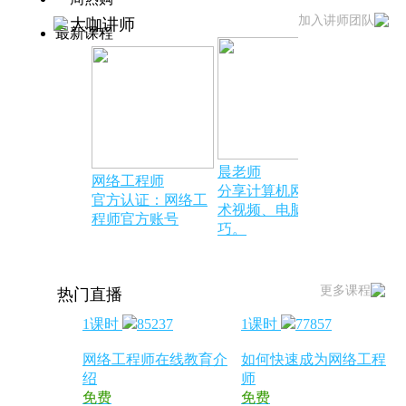
加入讲师团队
大咖讲师
最新课程
晨老师
网络工程师
电脑小知
分享计算机网络技
官方认证：网络工
官方聘任
术视频、电脑小技
程师官方账号
讲师
巧。
更多课程
热门直播
1课时
85237
1课时
77857
网络工程师在线教育介
如何快速成为网络工程
绍
师
免费
免费