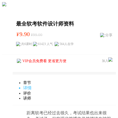
最全软考软件设计师资料
9.90
¥
¥
99.00
分享
共6课时
61423 人气
564
人在学
VIP会员免费看 更省更方便
加入
章节
详情
评价
讲师
距离软考已经过去很久，考试结果也出来很