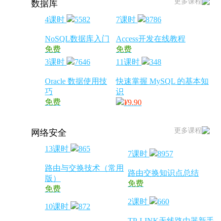
更多课程
数据库
4课时
5582
7课时
8786
NoSQL数据库入门
Access开发在线教程
免费
免费
3课时
7646
11课时
348
Oracle 数据使用技
快速掌握 MySQL 的基本知
巧
识
免费
¥
9.90
更多课程
网络安全
13课时
865
7课时
8957
路由与交换技术（常用
路由交换知识点总结
版）
免费
免费
2课时
660
10课时
872
TP-LINK无线路由器新手