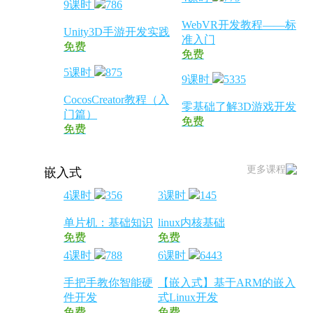
9课时
786
WebVR开发教程——标
Unity3D手游开发实践
准入门
免费
免费
5课时
875
9课时
5335
CocosCreator教程（入
零基础了解3D游戏开发
门篇）
免费
免费
更多课程
嵌入式
4课时
356
3课时
145
单片机：基础知识
linux内核基础
免费
免费
4课时
788
6课时
6443
手把手教你智能硬
【嵌入式】基于ARM的嵌入
件开发
式Linux开发
免费
免费