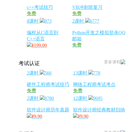
c++考试技巧
VB冲刺班复习
免费
免费
8课时
873
2课时
6777
编程从C语言到
Python开发之模拟登录QQ
C++语言
邮箱
免费
¥
199.00
更多课程
考试认证
2课时
566
13课时
778
硬件工程师考试技巧
网络工程师考试考点
免费
免费
2课时
8780
12课时
9695
软件设计师历年真题
软件设计师经典教材归纳
¥
9.90
¥
9.90