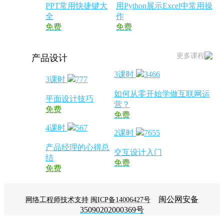
PPT常用快捷键大
用Python展示Excel中常用操
全
作
免费
免费
更多课程
产品设计
3课时
3466
3课时
777
如何从零开始学做互联网运
平面设计技巧
营？
免费
免费
4课时
567
2课时
7655
产品经理的心得总
交互设计入门
结
免费
免费
闽公网安备
网络工程师技术支持
闽ICP备14006427号
35090202000369号