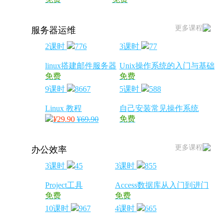
更多课程
服务器运维
2课时
776
3课时
77
linux搭建邮件服务器
Unix操作系统的入门与基础
免费
免费
9课时
8667
5课时
588
Linux 教程
自己安装常见操作系统
免费
¥
29.90
¥69.90
更多课程
办公效率
3课时
45
3课时
855
Project工具
Access数据库从入门到进门
免费
免费
10课时
967
4课时
665