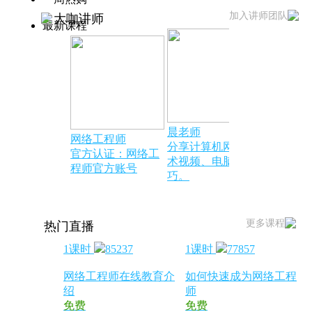
加入讲师团队
大咖讲师
最新课程
晨老师
网络工程师
电脑小知
分享计算机网络技
官方认证：网络工
官方聘任
术视频、电脑小技
程师官方账号
讲师
巧。
更多课程
热门直播
1课时
85237
1课时
77857
网络工程师在线教育介
如何快速成为网络工程
绍
师
免费
免费